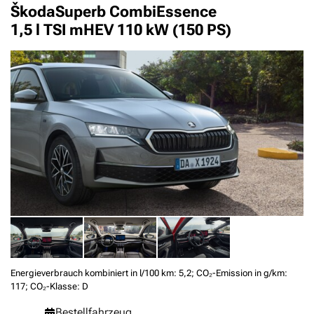
Škoda
Superb Combi
Essence
1,5 l TSI mHEV 110 kW (150 PS)
Energieverbrauch kombiniert in l/100 km: 5,2; CO₂-Emission in g/km:
117; CO₂-Klasse: D
Bestellfahrzeug