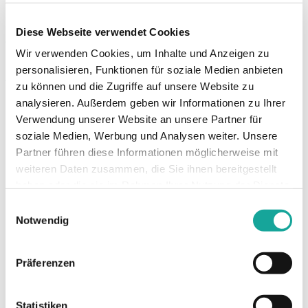
Jetzt anfragen!
Diese Webseite verwendet Cookies
Wir verwenden Cookies, um Inhalte und Anzeigen zu
Telefonisch anfragen
personalisieren, Funktionen für soziale Medien anbieten
zu können und die Zugriffe auf unsere Website zu
analysieren. Außerdem geben wir Informationen zu Ihrer
Verwendung unserer Website an unsere Partner für
Andere Motorisierungen, Farben und Ausstattungen gegen Mehrpreis
erhältlich.
soziale Medien, Werbung und Analysen weiter. Unsere
Partner führen diese Informationen möglicherweise mit
weiteren Daten zusammen, die Sie ihnen bereitgestellt
haben oder die sie im Rahmen Ihrer Nutzung der Dienste
gesammelt haben.
Einwilligungsauswahl
Notwendig
Ein Angebot der ŠKODA Leasing, Zweigniederlassung der
Volkswagen Leasing GmbH, Gifhorner Straße 57, 38112
Präferenzen
Braunschweig, für die wir als ungebundener Vermittler
gemeinsam mit dem Kunden die für den Abschluss des
Leasingvertrags nötigen Vertragsunterlagen
Statistiken